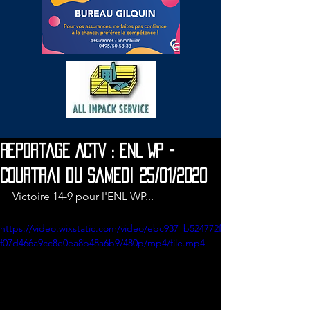
Reportage ACTV : ENL WP -
Courtrai du samedi 25/01/2020
Victoire 14-9 pour l'ENL WP...
https://video.wixstatic.com/video/ebc937_b524772f
f07d466a9cc8e0ea8b48a6b9/480p/mp4/file.mp4