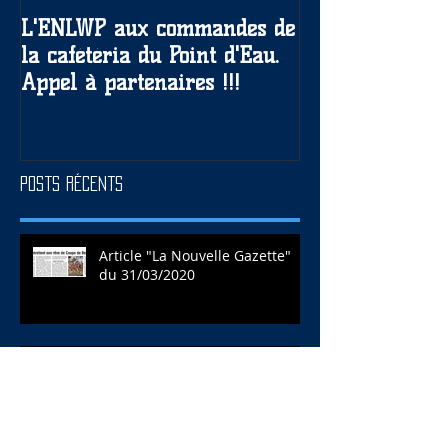
L'ENLWP aux commandes de
Résultats matc
la cafétéria du Point d'Eau.
28-29/09 et an
Appel à partenaires !!!
matches des 05
Posts Récents
Article "La Nouvelle Gazette"
du 31/03/2020
Article "Vlan-Cayoteux" du
04/03/2020