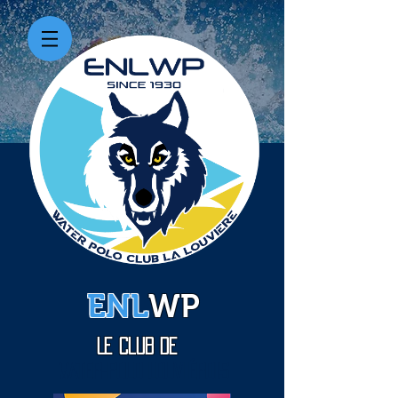
ENL
WP
Le Club de
WATER-Polo Louviérois