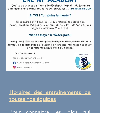
Horaires des entraînements de
toutes nos équipes
Pour connaître les infos qui
concernent la reprise des
entrainements
pour
la saison
2025-2026
,
r
endez-vous sur
notre page "
Actualités
". Toutes
les informations s'y trouvent.