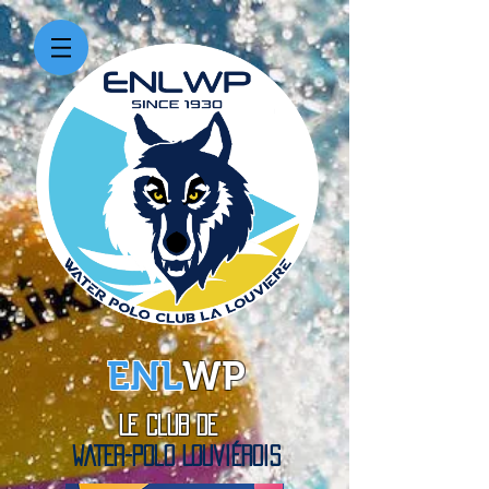
ENL
WP
Le Club de
WATER-Polo Louviérois