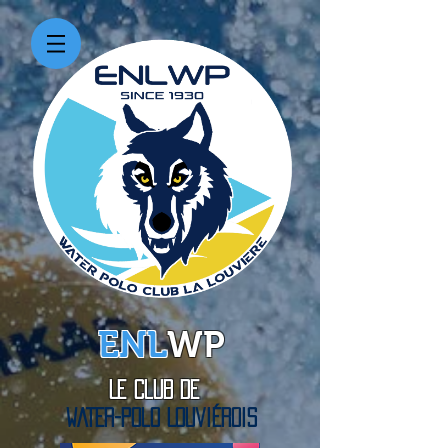
ENL
WP
Le Club de
WATER-Polo Louviérois