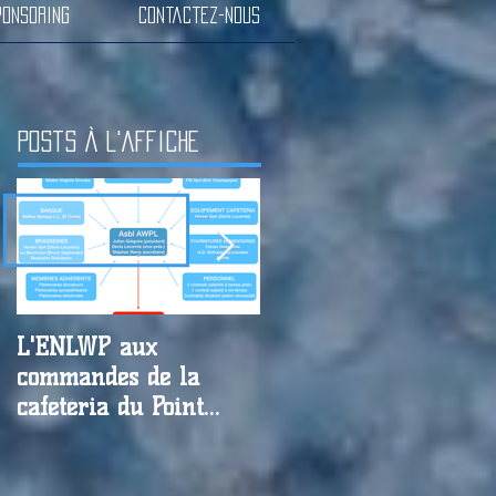
ponsoring
Contactez-nous
Posts à l'affiche
L'ENLWP aux
Résultats matches des
commandes de la
27-28-29/09 et
cafétéria du Point
annonce matches des
d'Eau. Appel à
05-06/10
partenaires !!!