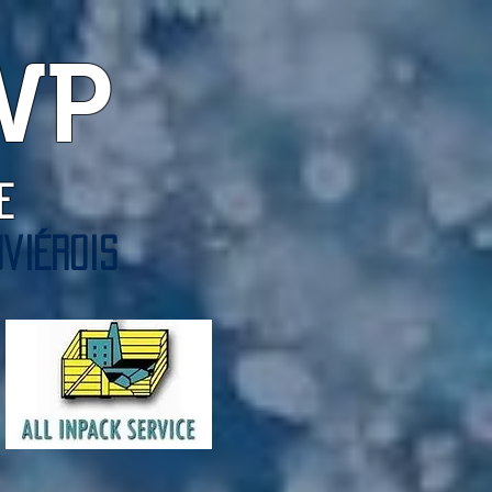
WP
 de
viérois