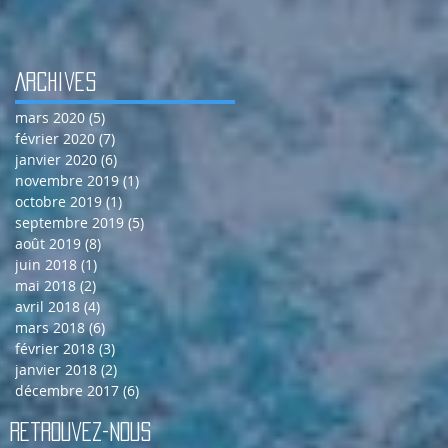
Archives
mars 2020
(5)
5 posts
février 2020
(7)
7 posts
janvier 2020
(6)
6 posts
novembre 2019
(1)
1 post
octobre 2019
(1)
1 post
septembre 2019
(5)
5 posts
août 2019
(8)
8 posts
juin 2018
(1)
1 post
mai 2018
(2)
2 posts
avril 2018
(4)
4 posts
mars 2018
(6)
6 posts
février 2018
(3)
3 posts
janvier 2018
(2)
2 posts
décembre 2017
(6)
6 posts
Retrouvez-nous