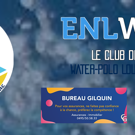
ENL
Le Club
WATER-Polo Lou