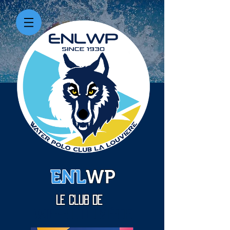
ENL
WP
Le Club de
WATER-Polo Louviérois