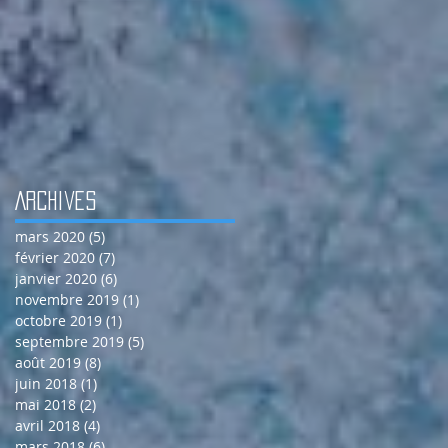
Archives
mars 2020
(5)
5 posts
février 2020
(7)
7 posts
janvier 2020
(6)
6 posts
novembre 2019
(1)
1 post
octobre 2019
(1)
1 post
septembre 2019
(5)
5 posts
août 2019
(8)
8 posts
juin 2018
(1)
1 post
mai 2018
(2)
2 posts
avril 2018
(4)
4 posts
mars 2018
(6)
6 posts