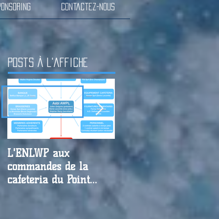
ponsoring
Contactez-nous
Posts à l'affiche
L'ENLWP aux
Résultats matches des
commandes de la
27-28-29/09 et
cafétéria du Point
annonce matches des
d'Eau. Appel à
05-06/10
partenaires !!!