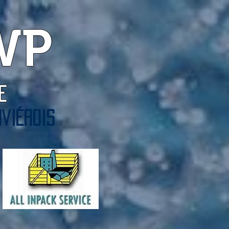
WP
 de
viérois