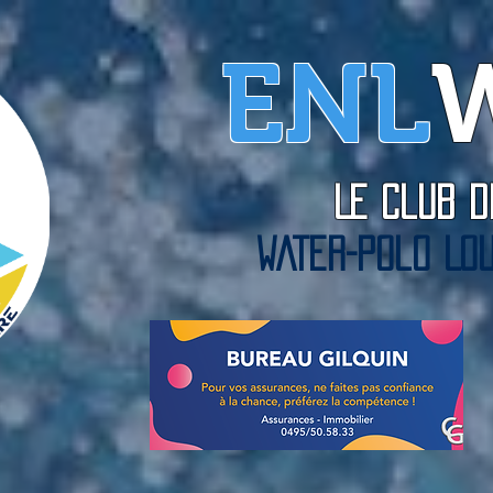
ENL
Le Club
WATER-Polo Lou