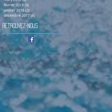
février 2018
(3)
3 posts
janvier 2018
(2)
2 posts
décembre 2017
(6)
6 posts
Retrouvez-nous