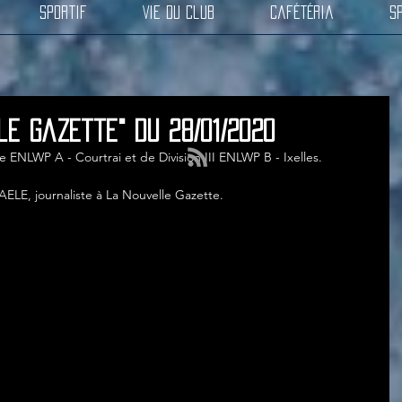
Sportif
Vie du club
Cafétéria
S
le Gazette" du 28/01/2020
 ENLWP A - Courtrai et de Division III ENLWP B - Ixelles.
AELE, journaliste à La Nouvelle Gazette.