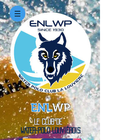
ENL
WP
Le Club de
WATER-Polo Louviérois