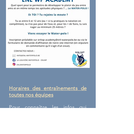
Horaires des entraînements de
toutes nos équipes
Pour connaître les infos qui
concernent la reprise des
entrainements
pour
la saison
2025-2026
,
r
endez-vous sur
notre page "
Actualités
". Toutes
les informations s'y trouvent.