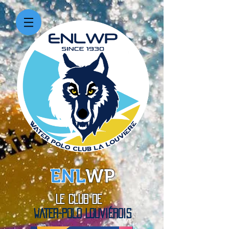
ENL
WP
Le Club de
WATER-Polo Louviérois