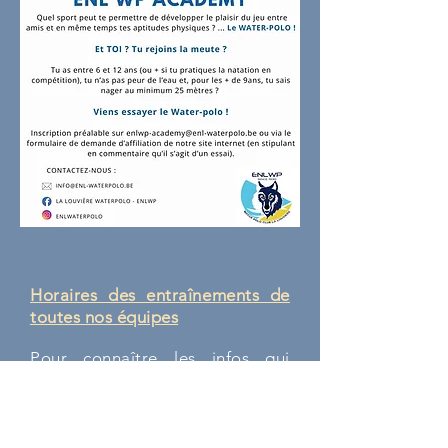
Horaires des entraînements de
toutes nos équipes
Pour connaître les infos qui
concernent la reprise des
entrainements
pour
la saison
2025-2026
,
r
endez-vous sur
notre page "
Actualités
". Toutes
les informations s'y trouvent.