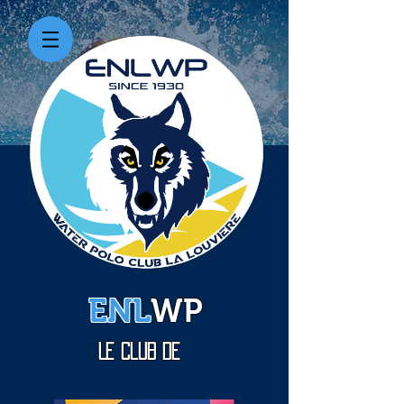
ENL
WP
Le Club de
WATER-Polo Louviérois